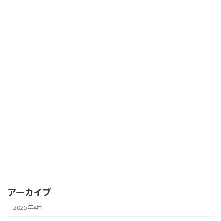
StandFMを文字で読む
うつ病
セルフケア
人間関係
共依存
日常生活
発達障害
過剰適応・適応障害
心理学トリビア
瞑想・マインドフルネス
アーカイブ
2025年4月