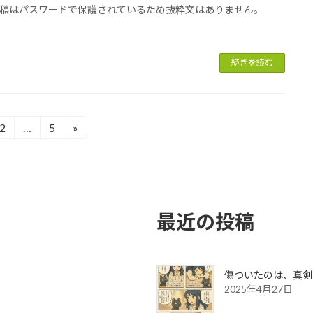
稿はパスワードで保護されているため抜粋文はありません。
続きを読む
2
…
5
»
固
固
定
定
ペ
ペ
ー
ー
ジ
ジ
最近の投稿
傷ついたのは、真剣
2025年4月27日