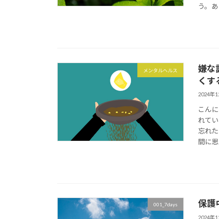
う。あ
嫌な
メンタルヘルス
くす
2024年
こんに
れてい
忘れた
間に思
保護中:
001_7days
2024年