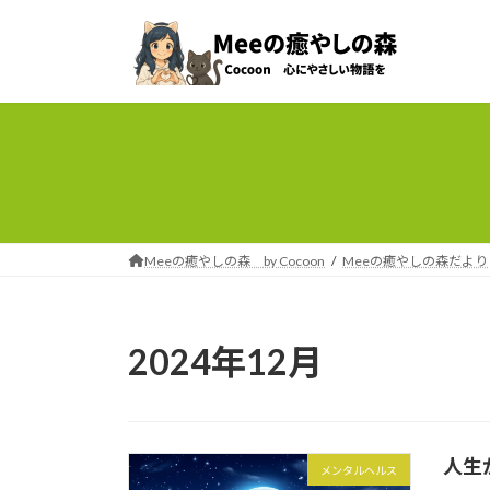
コ
ナ
ン
ビ
テ
ゲ
ン
ー
ツ
シ
へ
ョ
ス
ン
キ
に
ッ
移
プ
動
Meeの癒やしの森 by Cocoon
Meeの癒やしの森だより
2024年12月
人生
メンタルヘルス