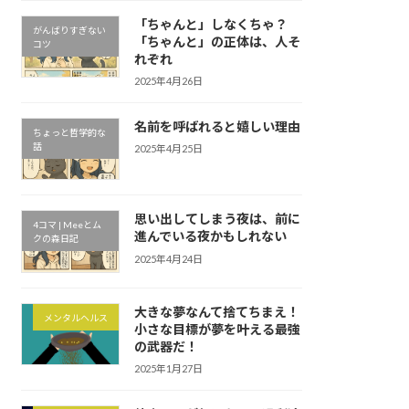
「ちゃんと」しなくちゃ？
がんばりすぎない
「ちゃんと」の正体は、人そ
コツ
れぞれ
2025年4月26日
名前を呼ばれると嬉しい理由
ちょっと哲学的な
話
2025年4月25日
思い出してしまう夜は、前に
4コマ | Meeとム
進んでいる夜かもしれない
クの森日記
2025年4月24日
大きな夢なんて捨てちまえ！
メンタルヘルス
小さな目標が夢を叶える最強
の武器だ！
2025年1月27日