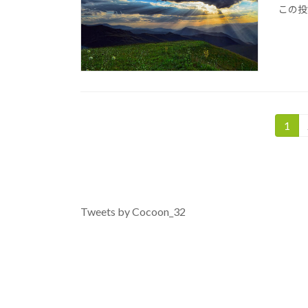
この投
投
1
固
定
稿
ペ
の
ー
ジ
ペ
Tweets by Cocoon_32
ー
ジ
送