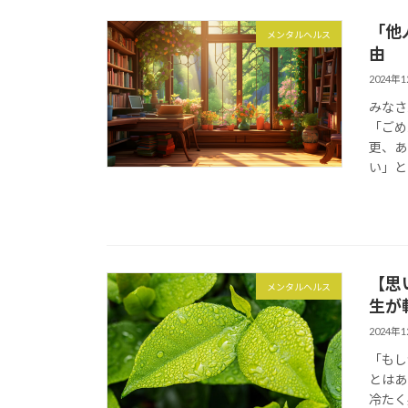
「他
メンタルヘルス
由
2024年
みなさ
「ごめ
更、あ
い」と
【思
メンタルヘルス
生が
2024年
「もし
とはあ
冷たく