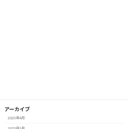
うつ病
セルフケア
人間関係
共依存
日常生活
発達障害
過剰適応・適応障害
心理学トリビア
瞑想・マインドフルネス
アーカイブ
2025年4月
2025年1月