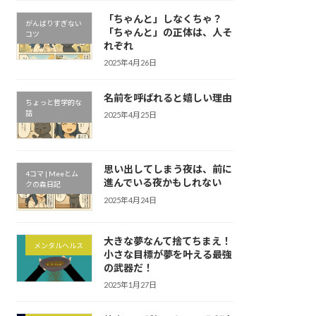
「ちゃんと」しなくちゃ？
がんばりすぎない
「ちゃんと」の正体は、人そ
コツ
れぞれ
2025年4月26日
名前を呼ばれると嬉しい理由
ちょっと哲学的な
話
2025年4月25日
思い出してしまう夜は、前に
4コマ | Meeとム
進んでいる夜かもしれない
クの森日記
2025年4月24日
大きな夢なんて捨てちまえ！
メンタルヘルス
小さな目標が夢を叶える最強
の武器だ！
2025年1月27日