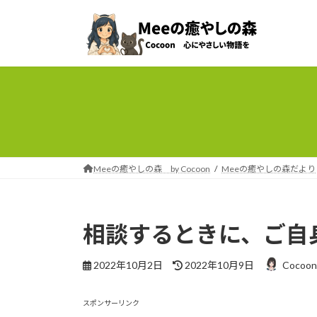
コ
ナ
ン
ビ
テ
ゲ
ン
ー
ツ
シ
へ
ョ
ス
ン
キ
に
ッ
移
プ
動
Meeの癒やしの森 by Cocoon
Meeの癒やしの森だより
相談するときに、ご自
最
2022年10月2日
2022年10月9日
Cocoon
終
更
新
スポンサーリンク