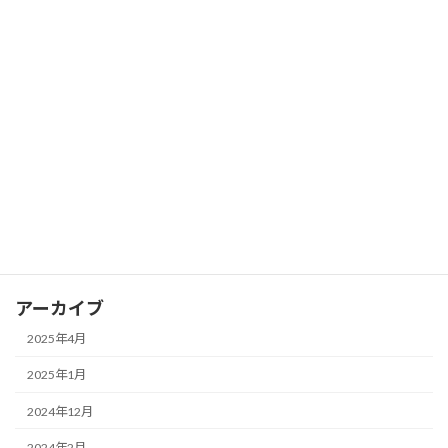
人間関係
共依存
日常生活
発達障害
過剰適応・適応障害
心理学トリビア
瞑想・マインドフルネス
アーカイブ
2025年4月
2025年1月
2024年12月
2024年2月