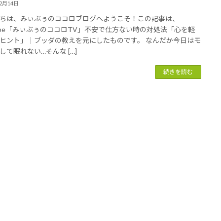
12月14日
ちは、みぃぶぅのココロブログへようこそ！この記事は、
tube「みぃぶぅのココロTV」不安で仕方ない時の対処法「心を軽
ヒント」｜ブッダの教えを元にしたものです。 なんだか今日はモ
して眠れない…そんな […]
続きを読む