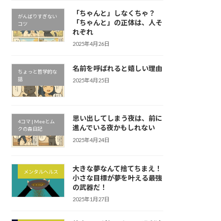
「ちゃんと」しなくちゃ？
がんばりすぎない
「ちゃんと」の正体は、人そ
コツ
れぞれ
2025年4月26日
名前を呼ばれると嬉しい理由
ちょっと哲学的な
話
2025年4月25日
思い出してしまう夜は、前に
4コマ | Meeとム
進んでいる夜かもしれない
クの森日記
2025年4月24日
大きな夢なんて捨てちまえ！
メンタルヘルス
小さな目標が夢を叶える最強
の武器だ！
2025年1月27日