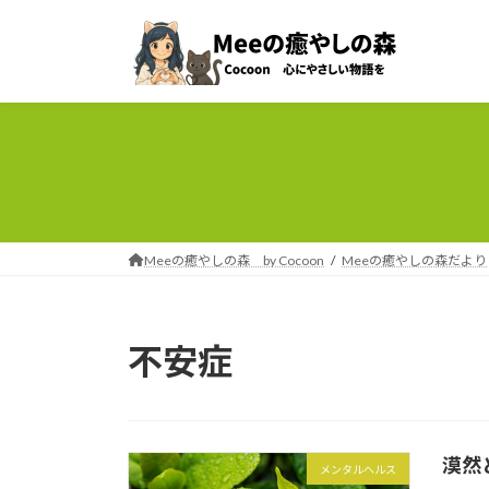
コ
ナ
ン
ビ
テ
ゲ
ン
ー
ツ
シ
へ
ョ
ス
ン
キ
に
ッ
移
プ
動
Meeの癒やしの森 by Cocoon
Meeの癒やしの森だより
不安症
漠然
メンタルヘルス