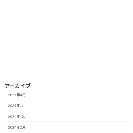
人間関係
共依存
日常生活
発達障害
過剰適応・適応障害
心理学トリビア
瞑想・マインドフルネス
アーカイブ
2025年4月
2025年1月
2024年12月
2024年2月