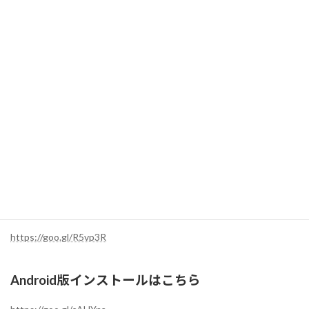
料）
PC版のインストールはこちら
https://goo.gl/jn1w9o
「ミーティング用zoomクライアントをダウンロード」をクリッ
ク
ダウンロードが完了したらダウンロードフォルダから
「zoomusInstaller.pkg」をダブルクリック
ログイン画面が開くので、アドレスとパスワードを入力してロ
グイン
iOS版のインストールはこちら
https://goo.gl/R5vp3R
Android版インストールはこちら