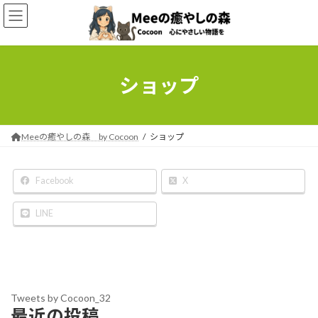
コ
ナ
ン
ビ
テ
ゲ
ン
ー
ツ
シ
へ
ョ
ショップ
ス
ン
キ
に
ッ
移
プ
動
Meeの癒やしの森 by Cocoon
ショップ
Facebook
X
LINE
Tweets by Cocoon_32
最近の投稿