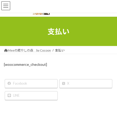
コ
ナ
ン
ビ
テ
ゲ
ン
ー
ツ
シ
へ
ョ
支払い
ス
ン
キ
に
ッ
移
プ
動
Meeの癒やしの森 by Cocoon
支払い
[woocommerce_checkout]
Facebook
X
LINE